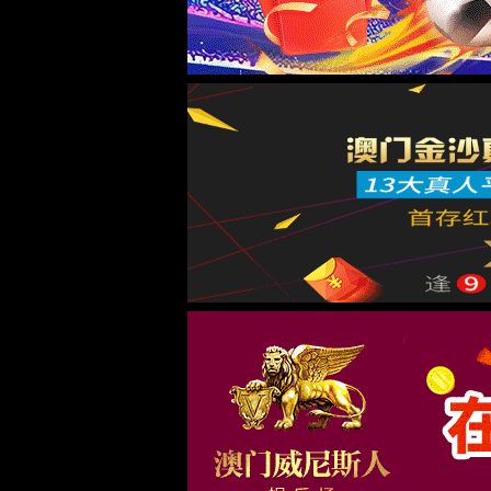
住宅开发
商业开发
代销代建
产城融合
城市更新
资产运营
商办管理
商业管理
酒店管理
商企服务
在售项目
黄金城xhjc官方网站
最新资讯
宣传视频
加入hjc黄金城
企业文化
hjc黄金城招聘
联系hjc黄金城
客户热线
媒体联络
商业合作
写字楼租赁
合作伙伴
繁
技术支持：牧星策划