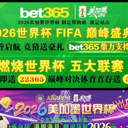
ing Group