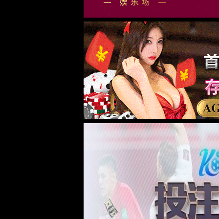
最新资讯
Latest News
Latest News
hjc黄金城荣耀 | 全国民营房企TOP5！hjc黄金
2026-05-19 来源：hjc黄金城荣耀 | 全国民营房企TOP5
2026年5月18日，行业权威研究机构亿翰智库正式发布《2026中
05
19
母亲节丨慈怀纳春 暖光融岁
2026-05-16 来源：母亲节丨慈怀纳春 暖光融岁
05
16
hjc黄金城商办管理 | 价值领航，稳立商办运营新标杆
2026-05-14 来源：hjc黄金城商办管理 | 价值领航，稳立商办
05
14