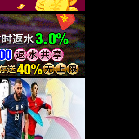
综合竞争力，荣获“2026中国民营房企第四名”&“...