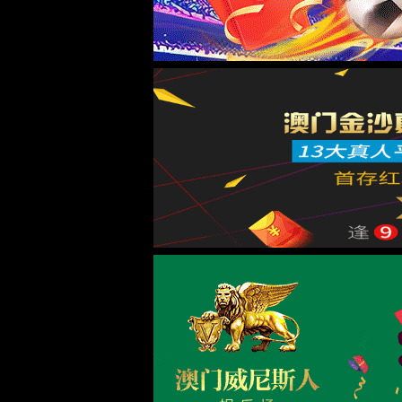
住宅开发
商业开发
代销代建
产城融合
城市更新
资产运营
商办管理
商业管理
酒店管理
商企服务
在售项目
黄金城xhjc官方网站
最新资讯
宣传视频
加入hjc黄金城
企业文化
hjc黄金城招聘
联系hjc黄金城
客户热线
媒体联络
商业合作
写字楼租赁
合作伙伴
繁
技术支持：牧星策划