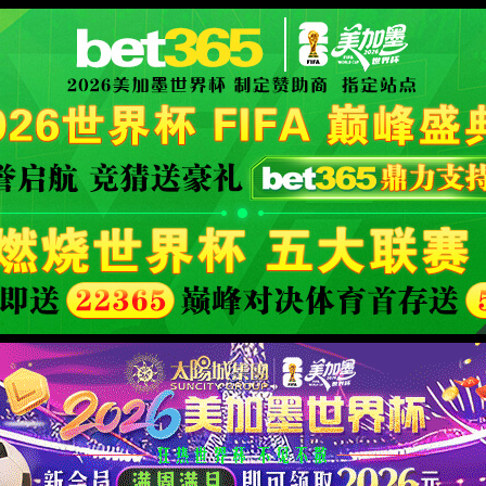
ing Group