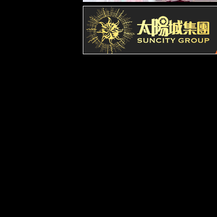
Copyright ©2026 hjc黄金城官方网站 备案号：
粤ICP备05081070
客服电话
400-0086-000
（8:30-19:00）
扫描二维码关注hjc黄金城
了解企业最新资讯