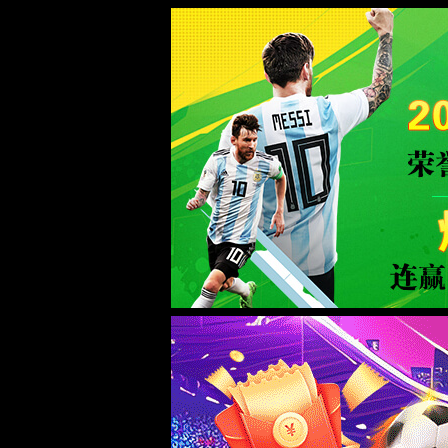
hjc黄金城(中国百科)有限公司-Gam
菜单
首 页
关于hjc黄金城
董事长寄语
集团概况
发展历程
hjc黄金城荣誉
集团荣誉
项目荣誉
社会责任
hjcvip黄金城官网
地产开发