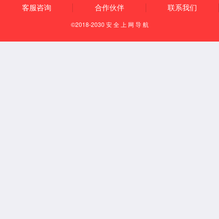
hjc黄金城官方网站对于“hjc黄金城生”的未来发展定位是
“懂业务的管理者”，hjc黄金城生的成长计划旨在打通“职
场新人（Freshman）—懂业务的人（Businessman）—hjc
黄金城的管理者（Manager）”的成长路径，帮助毕业生快
速转换角色，融入hjc黄金城，并最终成长为综合地产领域
专家，精通专业技术的管理者。
话
86-000
19:00）
关注hjc黄金
最新资讯