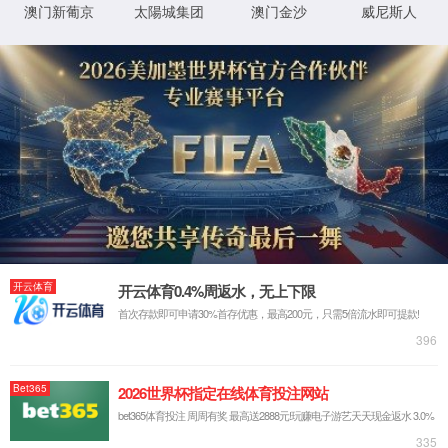
Excellent recruitment
年度最佳雇主
BEST EMPLOYER
hjc黄金城官方网站2013-2018年连续6年被评为“年度最佳雇主”。
集团以“共筑hjc黄金城人生”为使命，一直致力于搭建以员工发展
为核心的hjc黄金城人才体系，尊重理解员工，搭建梦想平台，分
享公司成长。
社会招聘
social recruitment